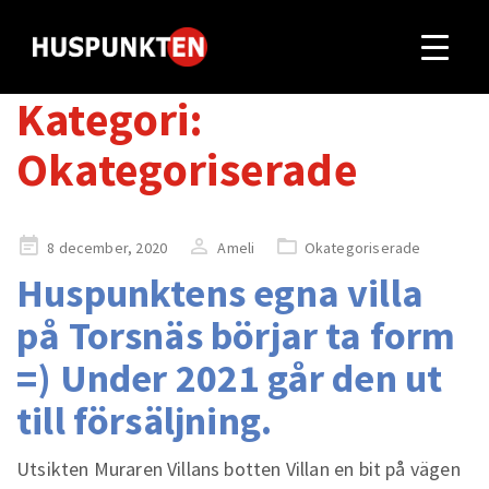
Kategori:
Okategoriserade
Publicerad
8 december, 2020
Ameli
Okategoriserade
på
Huspunktens egna villa
på Torsnäs börjar ta form
=) Under 2021 går den ut
till försäljning.
Utsikten Muraren Villans botten Villan en bit på vägen