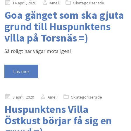
Publicerad
14 april, 2020
Ameli
Okategoriserade
på
Goa gänget som ska gjuta
grund till Huspunktens
villa på Torsnäs =)
Så roligt när vägar möts igen!
Läs mer
Publicerad
3 april, 2020
Ameli
Okategoriserade
på
Huspunktens Villa
Östkust börjar få sig en