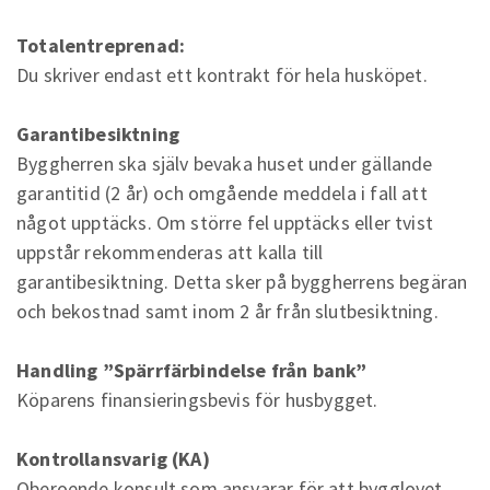
Totalentreprenad:
Du skriver endast ett kontrakt för hela husköpet.
Garantibesiktning
Byggherren ska själv bevaka huset under gällande
garantitid (2 år) och omgående meddela i fall att
något upptäcks. Om större fel upptäcks eller tvist
uppstår rekommenderas att kalla till
garantibesiktning. Detta sker på byggherrens begäran
och bekostnad samt inom 2 år från slutbesiktning.
Handling ”Spärrfärbindelse från bank”
Köparens finansieringsbevis för husbygget.
Kontrollansvarig (KA)
Oberoende konsult som ansvarar för att bygglovet