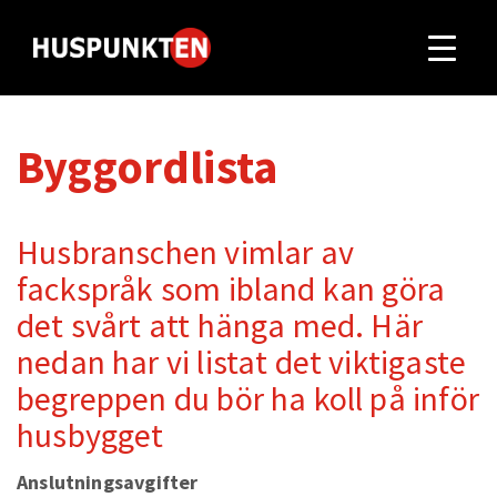
Byggordlista
Husbranschen vimlar av
fackspråk som ibland kan göra
det svårt att hänga med. Här
nedan har vi listat det viktigaste
begreppen du bör ha koll på inför
husbygget
Anslutningsavgifter