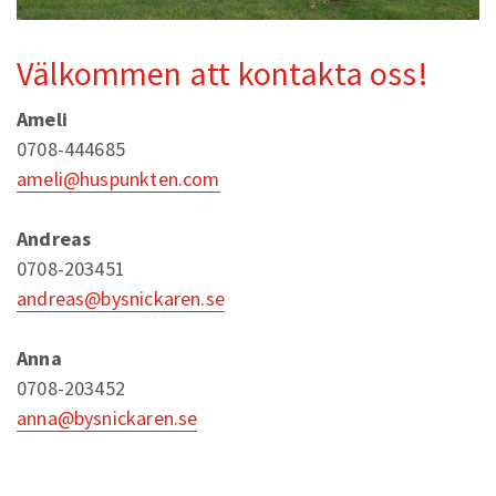
Välkommen att kontakta oss!
Ameli
0708-444685
ameli@huspunkten.com
Andreas
0708-203451
andreas@bysnickaren.se
Anna
0708-203452
anna@bysnickaren.se