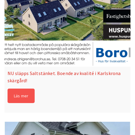
NU släpps Saltstänket. Boende av kvalité i Karlskrona
skärgård!
Läs mer