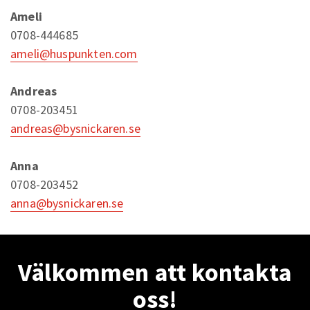
Ameli
0708-444685
ameli@huspunkten.com
Andreas
0708-203451
andreas@bysnickaren.se
Anna
0708-203452
anna@bysnickaren.se
Välkommen att kontakta
oss!