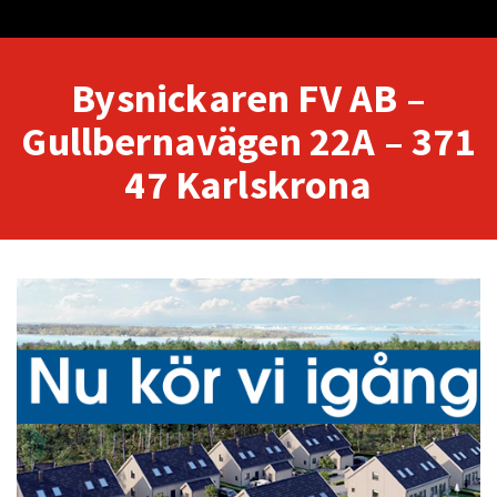
Bysnickaren FV AB –
Gullbernavägen 22A – 371
47 Karlskrona