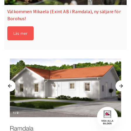
Välkommen Mikaela (Exint AB i Ramdala), ny säljare för
Borohus!
Läs mer