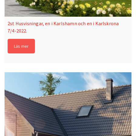
2st Husvisningar, en i Karlshamn och en i Karlskrona
7/4-2022.
Läs mer