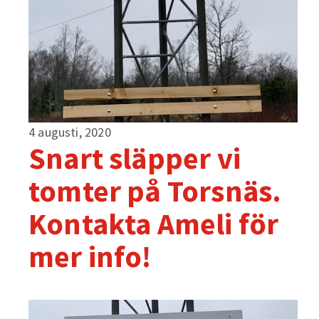
4 augusti, 2020
Snart släpper vi
tomter på Torsnäs.
Kontakta Ameli för
mer info!