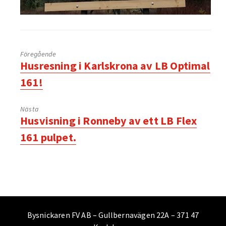
Föregående
Föregående
Husresning i Karlskrona av LB Optimal
inlägg:
161!
Nästa
Nästa
Husvisning i Ronneby av ett LB Flex
inlägg:
161 pulpet.
Bysnickaren FV AB – Gullbernavägen 22A – 371 47