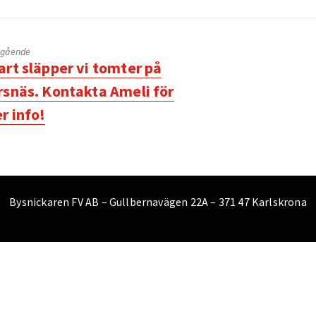
egående
egående
art släpper vi tomter på
ägg:
rsnäs. Kontakta Ameli för
r info!
Bysnickaren FV AB – Gullbernavägen 22A – 371 47 Karlskrona