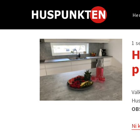
He
1 s
H
p
Väl
Hus
OBS
Ni 