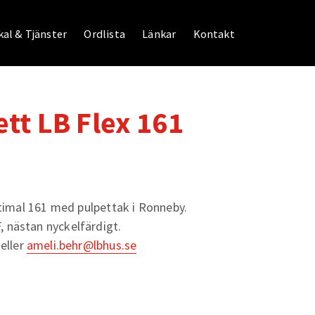
al & Tjänster
Ordlista
Länkar
Kontakt
tt LB Flex 161
ptimal 161 med pulpettak i Ronneby.
 nästan nyckelfärdigt.
 eller
ameli.behr@lbhus.se