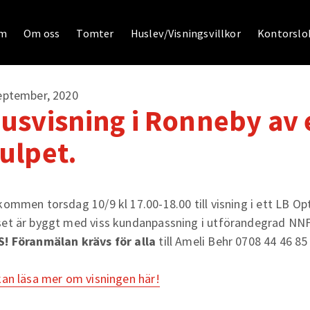
m
Om oss
Tomter
Huslev/Visningsvillkor
Kontorslok
eptember, 2020
usvisning i Ronneby av e
ulpet.
kommen torsdag 10/9 kl 17.00-18.00 till visning i ett LB O
et är byggt med viss kundanpassning i utförandegrad NNF,
! Föranmälan krävs för alla
till Ameli Behr 0708 44 46 85
kan läsa mer om visningen här!