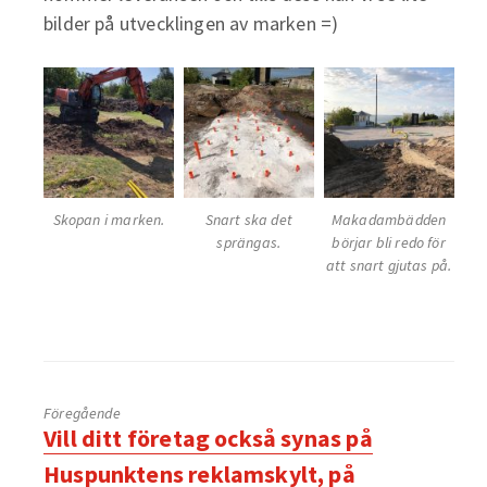
bilder på utvecklingen av marken =)
Skopan i marken.
Snart ska det
Makadambädden
sprängas.
börjar bli redo för
att snart gjutas på.
Föregående
Föregående
Vill ditt företag också synas på
inlägg:
Huspunktens reklamskylt, på