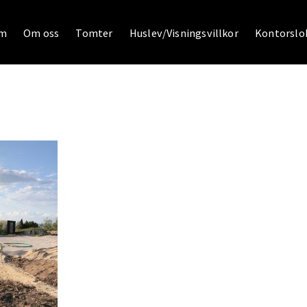
m
Om oss
Tomter
Huslev/Visningsvillkor
Kontorslok