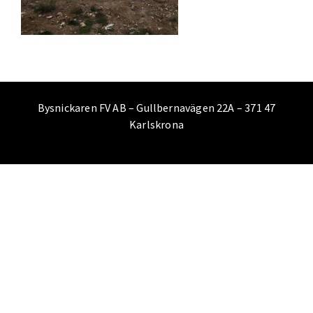
Bysnickaren FV AB – Gullbernavägen 22A – 371 47
Karlskrona