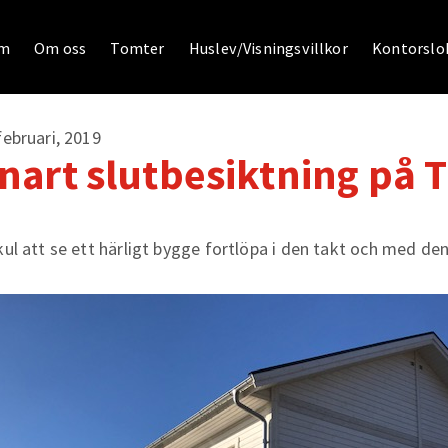
m
Om oss
Tomter
Huslev/Visningsvillkor
Kontorslok
februari, 2019
nart slutbesiktning på
kul att se ett härligt bygge fortlöpa i den takt och med de