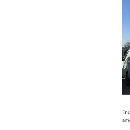
End
ame