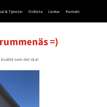
al & Tjänster
Ordlista
Länkar
Kontakt
 Trummenäs =)
n kvalité som det ska!