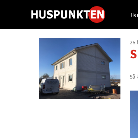
He
26 
S
Så 